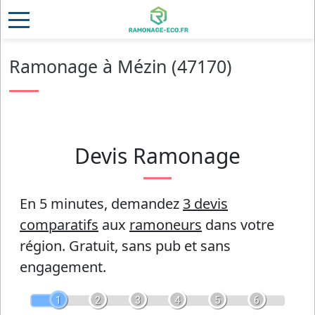
Ramonage à Mézin (47170)
Devis Ramonage
En 5 minutes, demandez
3 devis
comparatifs
aux
ramoneurs
dans votre
région.
Gratuit, sans pub et sans
engagement.
1
2
3
4
5
6