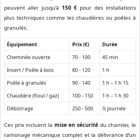
peuvent aller jusqu’à
150 €
pour des installations
plus techniques comme les chaudières ou poêles à
granulés.
Équipement
Prix (€)
Durée
Cheminée ouverte
70 - 100
45 min
Insert / Poêle à bois
80 - 120
1 h
Poêle à granulés
90 - 140
1 h – 1 h 15
Chaudière (fioul / gaz)
100 - 150
1 h – 1 h 30
Débistrage
250 - 500
½ journée
Ces prix incluent la
mise en sécurité
du chantier, le
ramonage mécanique complet et la délivrance d’un