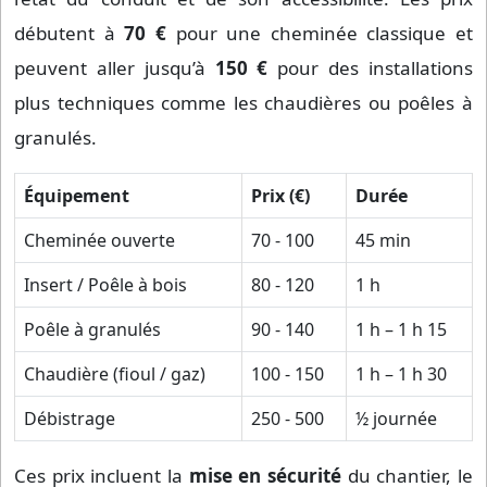
débutent à
70 €
pour une cheminée classique et
peuvent aller jusqu’à
150 €
pour des installations
plus techniques comme les chaudières ou poêles à
granulés.
Équipement
Prix (€)
Durée
Cheminée ouverte
70 - 100
45 min
Insert / Poêle à bois
80 - 120
1 h
Poêle à granulés
90 - 140
1 h – 1 h 15
Chaudière (fioul / gaz)
100 - 150
1 h – 1 h 30
Débistrage
250 - 500
½ journée
Ces prix incluent la
mise en sécurité
du chantier, le