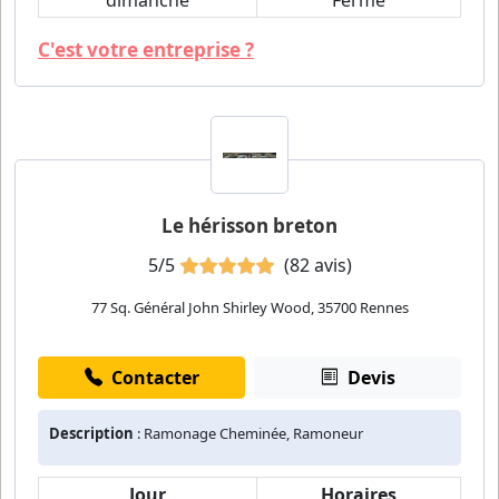
dimanche
Fermé
C'est votre entreprise ?
Le hérisson breton
5/5
(82 avis)
77 Sq. Général John Shirley Wood, 35700 Rennes
Contacter
Devis
Description
: Ramonage Cheminée, Ramoneur
Jour
Horaires