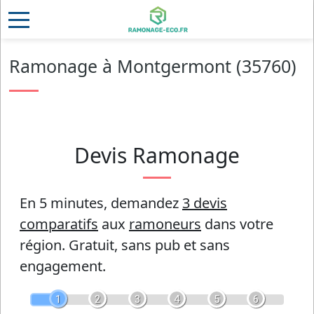
Ramonage à Montgermont (35760)
Devis Ramonage
En 5 minutes, demandez
3 devis
comparatifs
aux
ramoneurs
dans votre
région.
Gratuit, sans pub et sans
engagement.
1
2
3
4
5
6