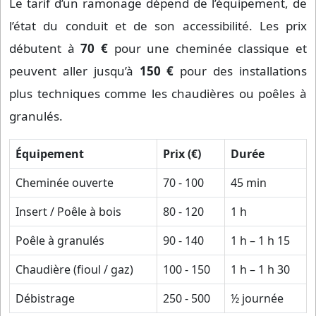
Le tarif d’un ramonage dépend de l’équipement, de
l’état du conduit et de son accessibilité. Les prix
débutent à
70 €
pour une cheminée classique et
peuvent aller jusqu’à
150 €
pour des installations
plus techniques comme les chaudières ou poêles à
granulés.
Équipement
Prix (€)
Durée
Cheminée ouverte
70 - 100
45 min
Insert / Poêle à bois
80 - 120
1 h
Poêle à granulés
90 - 140
1 h – 1 h 15
Chaudière (fioul / gaz)
100 - 150
1 h – 1 h 30
Débistrage
250 - 500
½ journée