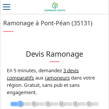
Ramonage à Pont-Péan (35131)
Devis Ramonage
En 5 minutes, demandez
3 devis
comparatifs
aux
ramoneurs
dans votre
région.
Gratuit, sans pub et sans
engagement.
1
2
3
4
5
6