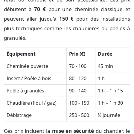
débutent à
70 €
pour une cheminée classique et
peuvent aller jusqu’à
150 €
pour des installations
plus techniques comme les chaudières ou poêles à
granulés.
Équipement
Prix (€)
Durée
Cheminée ouverte
70 - 100
45 min
Insert / Poêle à bois
80 - 120
1 h
Poêle à granulés
90 - 140
1 h – 1 h 15
Chaudière (fioul / gaz)
100 - 150
1 h – 1 h 30
Débistrage
250 - 500
½ journée
Ces prix incluent la
mise en sécurité
du chantier, le