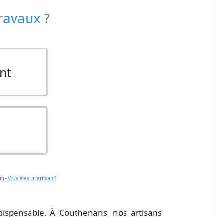
travaux ?
nt
om
-
Vous êtes un artisan ?
dispensable. À Couthenans, nos artisans