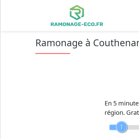
Ramonage à Couthenan
En 5 minut
région.
Grat
1