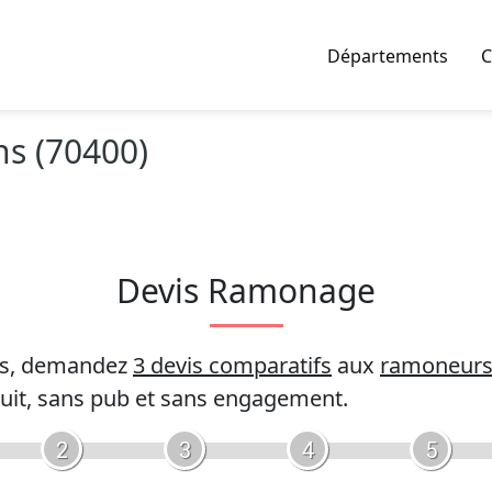
Départements
C
s (70400)
Devis Ramonage
es, demandez
3 devis comparatifs
aux
ramoneur
uit, sans pub et sans engagement.
2
3
4
5