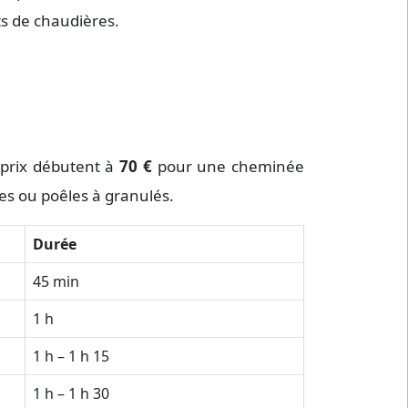
ts de chaudières.
s prix débutent à
70 €
pour une cheminée
es ou poêles à granulés.
Durée
45 min
1 h
1 h – 1 h 15
1 h – 1 h 30