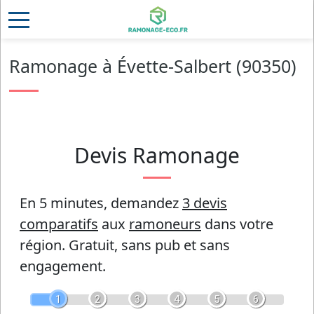
Ramonage à Évette-Salbert (90350)
Devis Ramonage
En 5 minutes, demandez
3 devis
comparatifs
aux
ramoneurs
dans votre
région.
Gratuit, sans pub et sans
engagement.
1
2
3
4
5
6