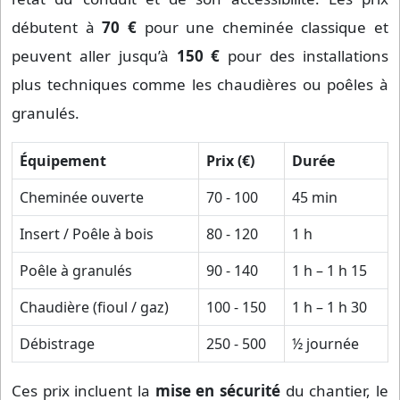
débutent à
70 €
pour une cheminée classique et
peuvent aller jusqu’à
150 €
pour des installations
plus techniques comme les chaudières ou poêles à
granulés.
Équipement
Prix (€)
Durée
Cheminée ouverte
70 - 100
45 min
Insert / Poêle à bois
80 - 120
1 h
Poêle à granulés
90 - 140
1 h – 1 h 15
Chaudière (fioul / gaz)
100 - 150
1 h – 1 h 30
Débistrage
250 - 500
½ journée
Ces prix incluent la
mise en sécurité
du chantier, le