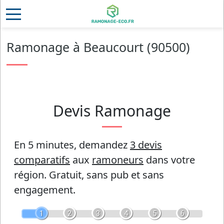
Ramonage à Beaucourt (90500)
Devis Ramonage
En 5 minutes, demandez
3 devis
comparatifs
aux
ramoneurs
dans votre
région.
Gratuit, sans pub et sans
engagement.
1
2
3
4
5
6