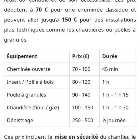
débutent à
70 €
pour une cheminée classique et
peuvent aller jusqu’à
150 €
pour des installations
plus techniques comme les chaudières ou poêles à
granulés.
Équipement
Prix (€)
Durée
Cheminée ouverte
70 - 100
45 min
Insert / Poêle à bois
80 - 120
1 h
Poêle à granulés
90 - 140
1 h – 1 h 15
Chaudière (fioul / gaz)
100 - 150
1 h – 1 h 30
Débistrage
250 - 500
½ journée
Ces prix incluent la
mise en sécurité
du chantier, le