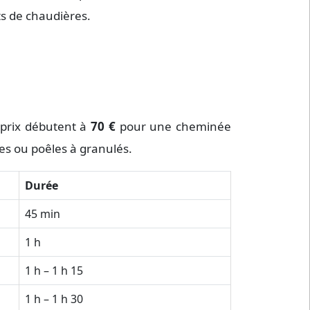
ts de chaudières.
s prix débutent à
70 €
pour une cheminée
es ou poêles à granulés.
Durée
45 min
1 h
1 h – 1 h 15
1 h – 1 h 30