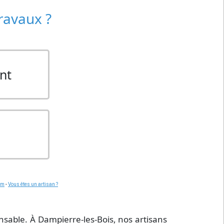
travaux ?
nt
om
-
Vous êtes un artisan ?
nsable. À Dampierre-les-Bois, nos artisans