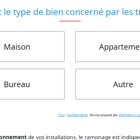
 le type de bien concerné par les 
Maison
Apparteme
Bureau
Autre
CGU
-
Confidentialité
- Service proposé par
ViteUnDevis.c
ionnement
de vos installations, le ramonage est indispe