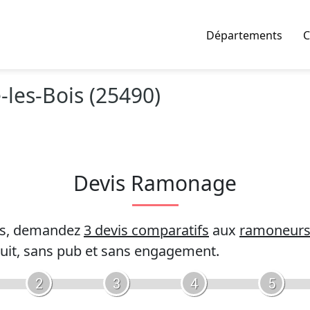
Départements
C
les-Bois (25490)
Devis Ramonage
es, demandez
3 devis comparatifs
aux
ramoneur
uit, sans pub et sans engagement.
2
3
4
5